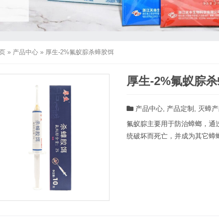
页
»
产品中心
»
厚生-2%氟蚁腙杀蟑胶饵
厚生-2%氟蚁腙
产品中心
,
产品定制
,
灭蟑产
氟蚁腙主要用于防治蟑螂，通
统破坏而死亡，并成为其它蟑