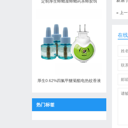
新居宁
定制厚生蟑螂屋蟑螂药杀蟑胶饵
« 上
在线
厚生0.62%四氟甲醚菊酯电热蚊香液
热门标签