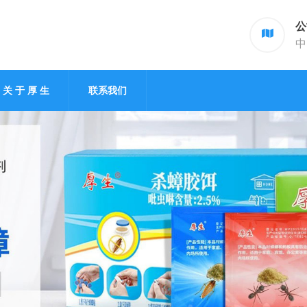
公
中
关 于 厚 生
联系我们