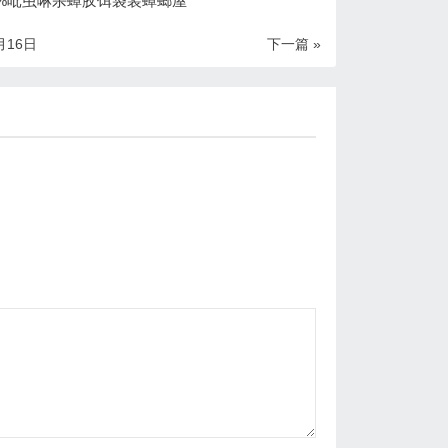
.5%吡虫啉杀蟑胶饵袋装蟑螂屋
月16日
下一篇 »