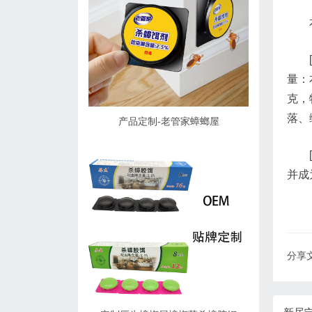
量：
克，
落、
产品定制-老管家蟑螂屋
并成
分享文