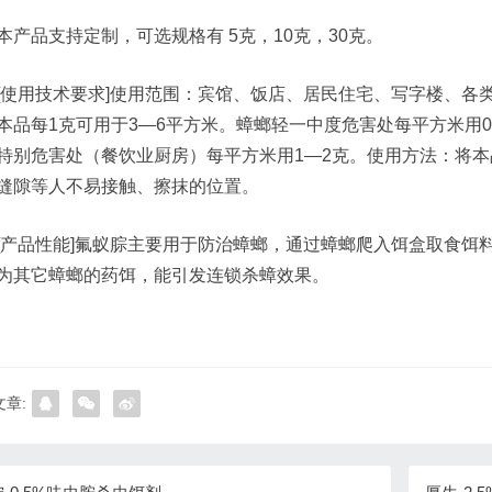
本产品支持定制，可选规格有 5克，10克，30克。
[使用技术要求]使用范围：宾馆、饭店、居民住宅、写字楼、各类
本品每1克可用于3—6平方米。蟑螂轻一中度危害处每平方米用0.2—
特别危害处（餐饮业厨房）每平方米用1—2克。使用方法：将
缝隙等人不易接触、擦抹的位置。
[产品性能]氟蚁腙主要用于防治蟑螂，通过蟑螂爬入饵盒取食饵
为其它蟑螂的药饵，能引发连锁杀蟑效果。
章: