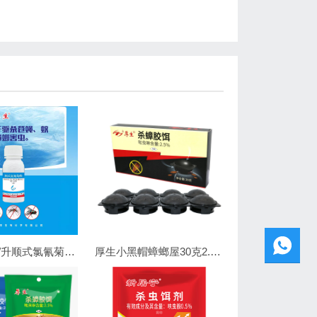
厚生100克/升顺式氯氰菊酯悬浮剂
厚生小黑帽蟑螂屋30克2.5%吡虫啉杀蟑胶饵