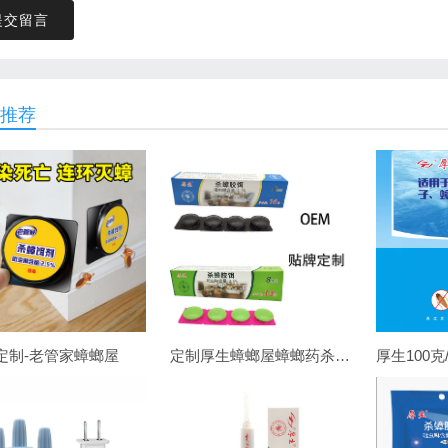
提交留言
推荐
定制-老管家蟑螂屋
定制厚生蟑螂屋蟑螂药杀蟑胶饵