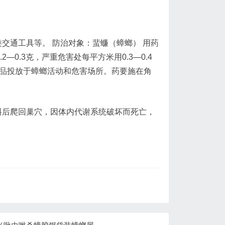
交通工具等。 防治对象：蜚蠊（蟑螂） 用药
0.3克，严重危害处每平方米用0.3—0.4
本品投放于蟑螂活动和危害场所。药要施在角
料后爬回巢穴，因体内代谢系统破坏而死亡，