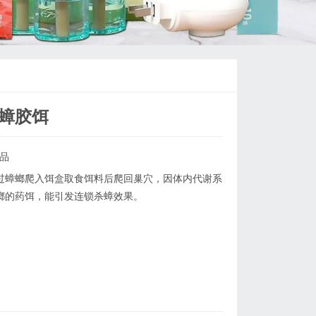
杀蟑胶饵
品
过蟑螂爬入饵盒取食饵料后爬回巢穴，因体内代谢系
螂的药饵，能引发连锁杀蟑效果。